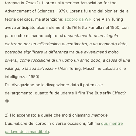
tornado in Texas?
» (Lorenz all’American Association for the
Advancement of Sciences, 1979). Lorenz fu uno dei pionieri della
teoria del caos, ma attenzione:
scopro da Wiki
che Alan Turing
aveva anticipato alcuni elementi dell’Effetto Farfalla nel 1950, con
parole che mi hanno colpito: «
Lo spostamento di un singolo
elettrone per un miliardesimo di centimetro, a un momento dato,
potrebbe significare la differenza tra due avvenimenti molto
diversi, come l’uccisione di un uomo un anno dopo, a causa di una
valanga, o la sua salvezza
.» (Alan Turing, Macchine calcolatrici e
intelligenza, 1950).
Ps, divagazione nella divagazione: dato il potenziale
dell’argomento, quanto fu deludente il film The Butterfly Effect?
😀
2) Ho accennato a quelle che molti chiamano
memorie
traumatiche
del corpo in diverse occasioni, l’ultima
qui, mentre
parlavo della mandibola
.